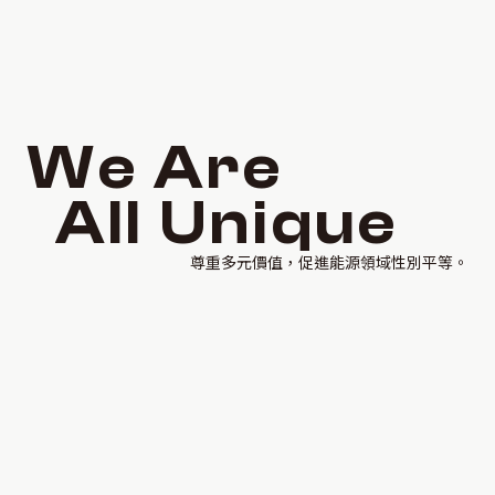
W
e
A
r
e
A
l
l
U
n
i
q
u
e
尊重多元價值，促進能源領域性別平等。